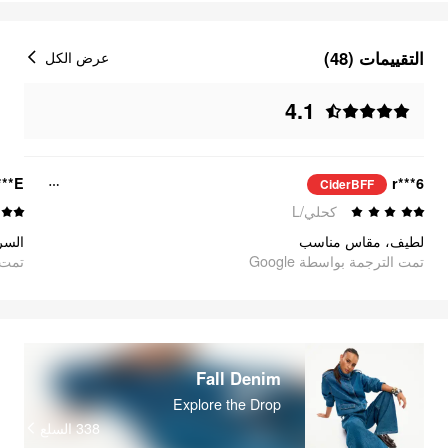
التقييمات (48)
عرض الكل
4.1
**E
r***6
CiderBFF
كحلي/L
لطيف، مقاس مناسب
تمت الترجمة بواسطة Google
تمت ا
Fall Denim
Explore the Drop
338
السلع