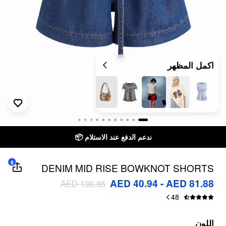
اكمل المظهر
ندعم الدفع عند الاستلام 📦
$
DENIM MID RISE BOWKNOT SHORTS
AED 40.94 - AED 81.88
AED 136.85
48
اللون