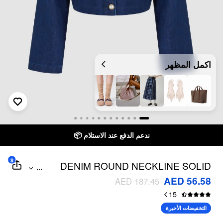
اكمل المظهر
ندعم الدفع عند الاستلام 📦
$
DENIM ROUND NECKLINE SOLID
...
PEARL CHAIN DETAIL CROP JACKET
AED 56.58
AED 187.45
15
التخفيضات الأخيرة