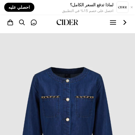
nt
لماذا تدفع السعر الكامل؟
احصلي عليه
احصل على خصم 15% في التطبيق