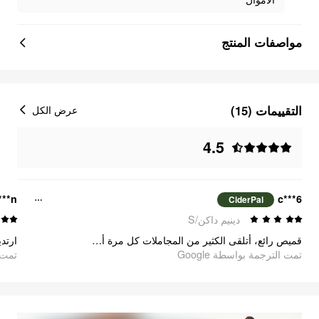
مواصفات المنتج
التقييمات (15)
عرض الكل
4.5
***n
c***6
CiderPal
دينيم داكن/S
قميص رائع، أتلقى الكثير من المجاملات كل مرة أرتديه.
تمت الترجمة بواسطة Google
تمت ا