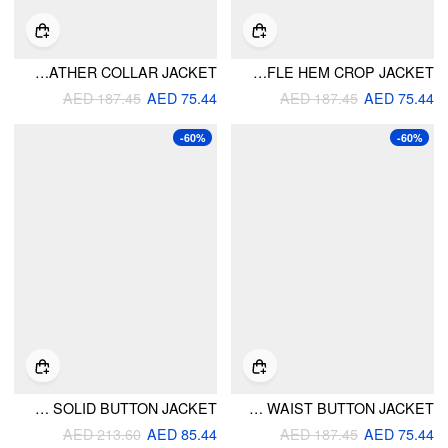
WASHED DENIM FAUX LEATHER COLLAR JACKET
DENIM COLLAR LONG SLEEVE CINCHED WAIST RUFFLE HEM CROP JACKET
AED 187.45
AED 75.44
AED 187.45
AED 75.44
-60%
-60%
SUEDE ROUND NECKLINE SOLID BUTTON JACKET
DENIM STAND COLLAR PUFF LONG SLEEVE CINCHED WAIST BUTTON JACKET
AED 213.60
AED 85.44
AED 187.45
AED 75.44