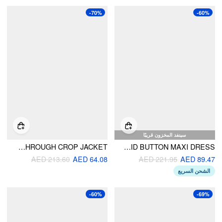
-70%
-60%
سينفد المخزون قريبًا
SUEDE COLLAR ZIP THROUGH CROP JACKET
STRETCH DENIM SOLID BUTTON MAXI DRESS
AED 213.60
AED 64.08
AED 221.95
AED 89.47
الشحن السريع
-60%
-69%