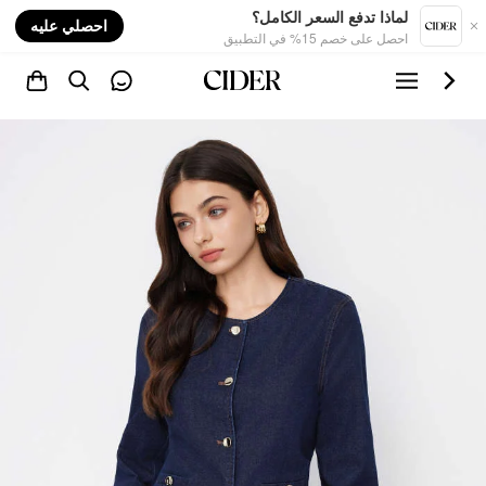
nt
لماذا تدفع السعر الكامل؟
احصلي عليه
احصل على خصم 15% في التطبيق