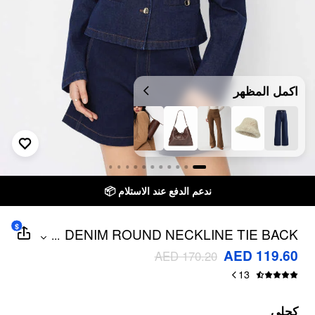
اكمل المظهر
ندعم الدفع عند الاستلام 📦
$
DENIM ROUND NECKLINE TIE BACK
...
CINCHED WAIST METAL BUTTON
AED 119.60
AED 170.20
JACKET
13
كحلي