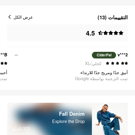
التقييمات (13)
عرض الكل
4.5
***B
2***v
CiderPal
كحلي/XL
أنيق جدًا ومريح جدًا للارتداء
أحبب
تمت الترجمة بواسطة Google
تمت ا
Fall Denim
Explore the Drop
333
السلع