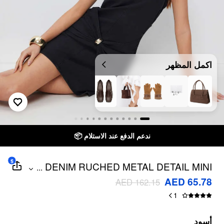
اكمل المظهر
ندعم الدفع عند الاستلام 📦
$
DENIM RUCHED METAL DETAIL MINI
...
DRESS
AED 65.78
AED 162.15
1
أسود