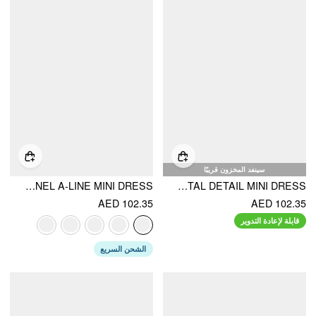
سينفد المخزون قريبًا
COTTON-BLEND BOAT NECK RUCHED LACE PANEL A-LINE MINI DRESS
BOAT NECK RUCHED METAL DETAIL MINI DRESS
AED 102.35
AED 102.35
قابلة لإعادة التدوير
الشحن السريع