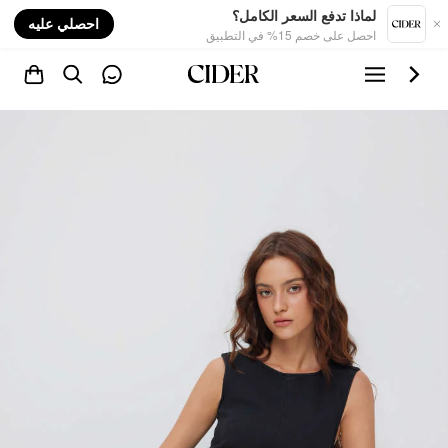
nt
لماذا تدفع السعر الكامل؟
احصلي عليه
احصل على خصم 15% في التطبيق