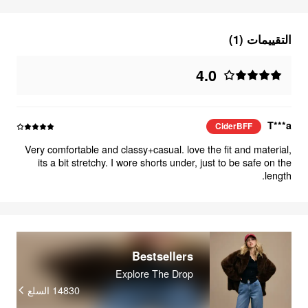
التقييمات (1)
4.0
T***a
CiderBFF
Very comfortable and classy+casual. love the fit and material,
its a bit stretchy. I wore shorts under, just to be safe on the
length.
Bestsellers
Explore The Drop
السلع
14830