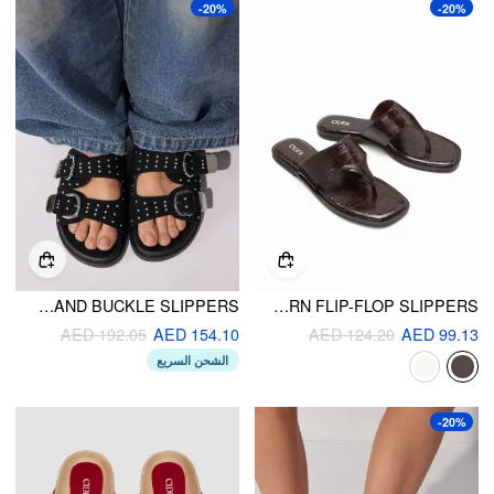
-20%
-20%
STUDDED DOUBLE BAND BUCKLE SLIPPERS
CROCODILE PATTERN FLIP-FLOP SLIPPERS
AED 192.05
AED 154.10
AED 124.20
AED 99.13
الشحن السريع
-20%