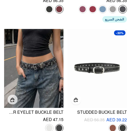
AED 56.35
AED 56.35
الشحن السريع
-30%
STAR EYELET BUCKLE BELT
STUDDED BUCKLE BELT
AED 47.15
AED 56.35
AED 39.22