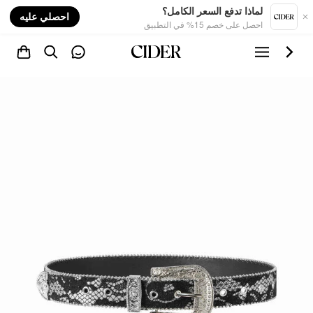
nt
لماذا تدفع السعر الكامل؟
احصلي عليه
احصل على خصم 15% في التطبيق