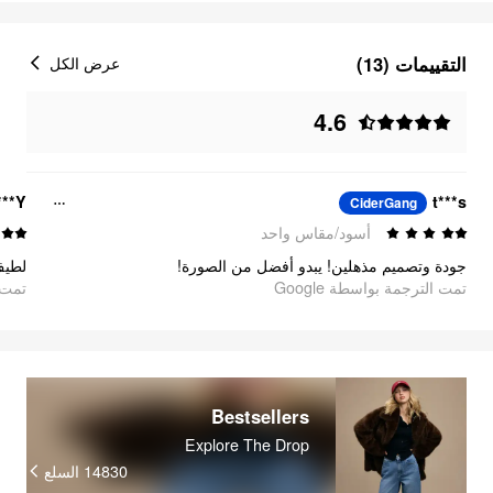
التقييمات (13)
عرض الكل
4.6
***Y
t***s
CiderGang
أسود/مقاس واحد
جودة وتصميم مذهلين! يبدو أفضل من الصورة!
تمت الترجمة بواسطة Google
تمت ا
Bestsellers
Explore The Drop
14830
السلع