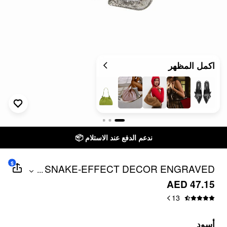
اكمل المظهر
ندعم الدفع عند الاستلام 📦
$
SNAKE-EFFECT DECOR ENGRAVED
...
BUCKLE BELT
AED 47.15
13
أسود