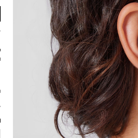
ي
م
ا