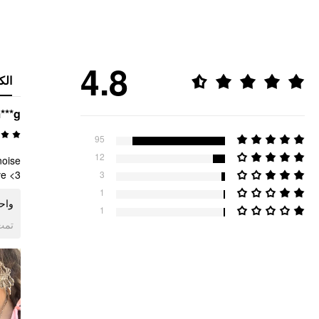
4.8
الك
***g
95
12
noise
ve <3
3
1
واحد
1
ogle