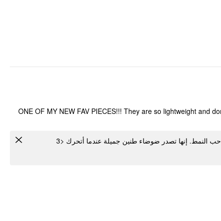
ONE OF MY NEW FAV PIECES!!! They are so lightweight and don't 
 أحب النمط. إنها تصدر ضوضاء طنين جميلة عندما أتحرك <3