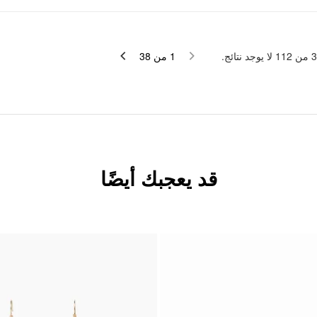
لا يوجد نتائج.
112
من
3
38
من
1
قد يعجبك أيضًا