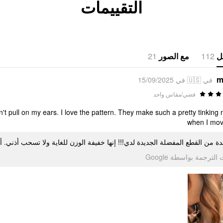
التقييمات
21
مع الصور
112
ل
m
في 🇺🇸 في 15/09/2025
فضي/مقاس واحد
pull on my ears. I love the pattern. They make such a pretty tinking 
when I mo
ة من القطع المفضلة الجديدة لدي!!! إنها خفيفة الوزن للغاية ولا تسحب أذني.
تمت الترجمة بواسطة Go