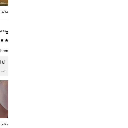
:
ملائم
***z
hem!!!
أ!!!
ogle
:
ملائم