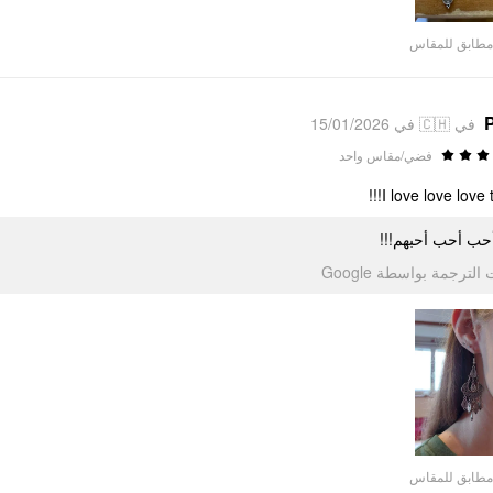
مطابق للمقاس
P
في 🇨🇭 في 15/01/2026
فضي/مقاس واحد
I love love love t
نا أحب أحب أحبهم
تمت الترجمة بواسطة Go
مطابق للمقاس