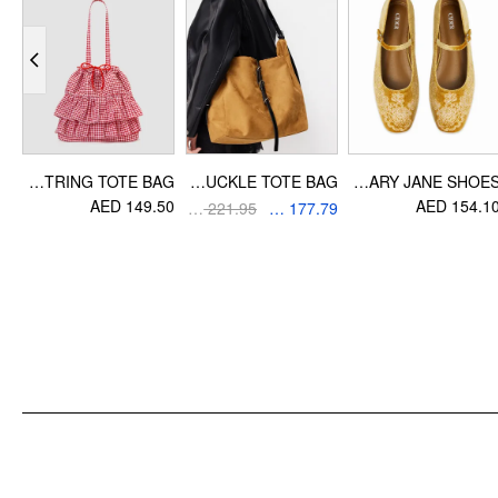
معلومات التصميم
المناسبة: العطلة
نوع الأقراط: أقراط الخيط
GINGHAM DOUBLE LAYERED RUFFLE DRAWSTRING TOTE BAG
FAUX SUEDE BUCKLE TOTE BAG
ROUND TOE EMBROIDERED MARY JANE SHOES
85
AED 149.50
AED 154.1
AED 221.95
AED 177.79