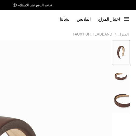
ندعم الدفع عند الاستلام 📦
اختيار المزاج
الملابس
بشأننا
المنزل
FAUX FUR HEADBAND