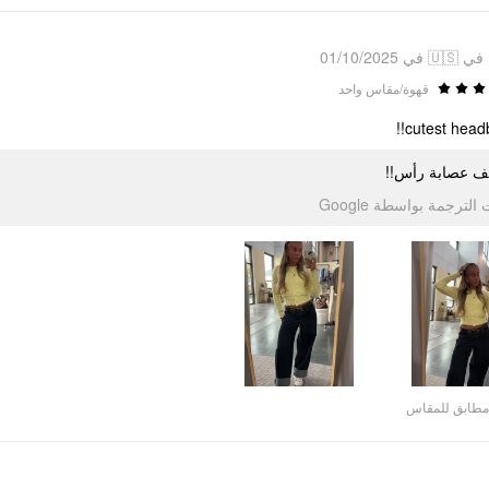
في 🇺🇸 في 01/10/2025
قهوة/مقاس واحد
cutest headb
ف عصابة رأس!!
الترجمة بواسطة Google
مطابق للمقاس