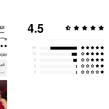
4.5
الك
***n
64
13
ODAY
9
الج
2
تمت 
2