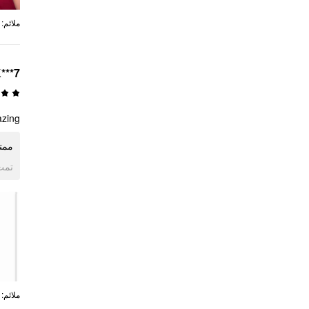
ملائم
:
***7
zing
ممتا
تمت 
ملائم
: