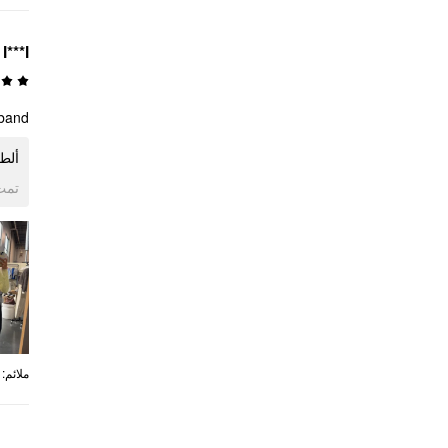
l***l
and!!
ألط
تمت 
ملائم
: