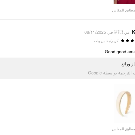
Video
مطابق للمقاس
K
في 🇦🇪 في 08/11/2025
كريم/مقاس واحد
Good good ama
ز ورائع
الترجمة بواسطة Google
مطابق للمقاس