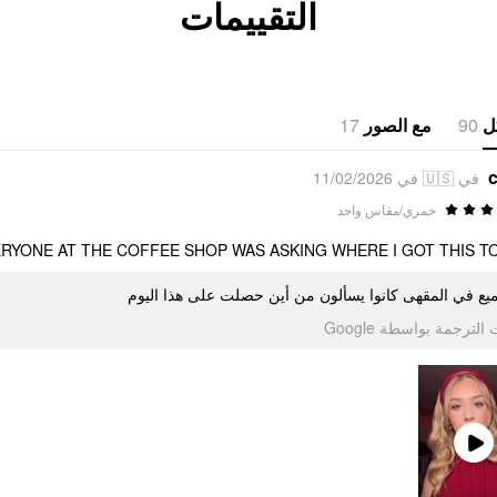
التقييمات
ل
90
مع الصور
17
c
في 🇺🇸 في 11/02/2026
خمري/مقاس واحد
RYONE AT THE COFFEE SHOP WAS ASKING WHERE I GOT THIS T
ميع في المقهى كانوا يسألون من أين حصلت على هذا اليوم
الترجمة بواسطة Google
Play