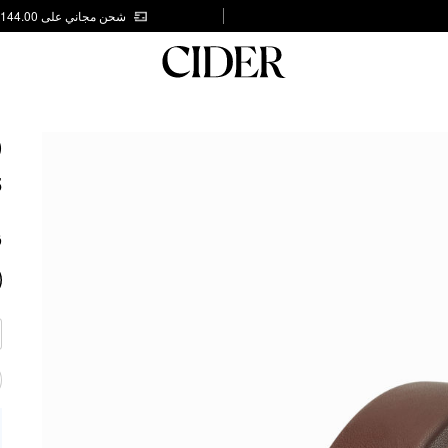
شحن مجاني على AED 144.00
D
5
ق