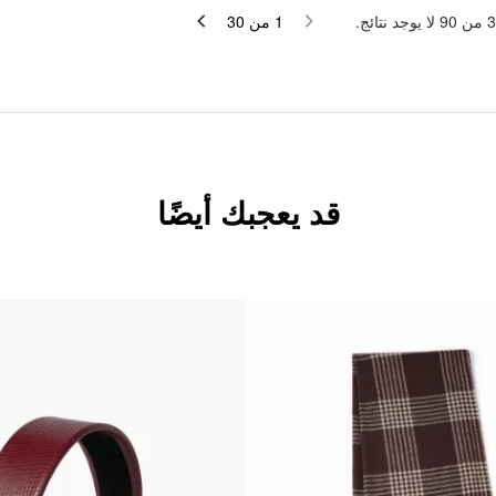
3
من
90
لا يوجد نتائج.
1
من
30
قد يعجبك أيضًا