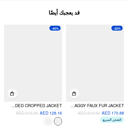
قد يعجبك أيضًا
-40%
-20%
FAUX SHEARLING HOODED CROPPED JACKET
SHAGGY FAUX FUR JACKET
AED 213.60
AED 128.16
AED 213.60
AED 170.88
الشحن السريع