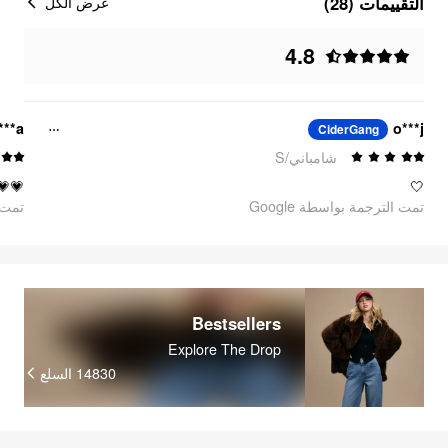
التقييمات (28)
عرض الكل
4.8
***a
o***j
CiderGang
شامباني/S
💗💖
🤍
تمت الترجمة بواسطة Google
oogle
Bestsellers
Explore The Drop
السلع
14830