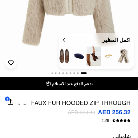
اكمل المظهر
ندعم الدفع عند الاستلام 📦
$
FAUX FUR HOODED ZIP THROUGH
...
LONG SLEEVE JACKET
AED 256.32
AED 320.40
28
شامباني