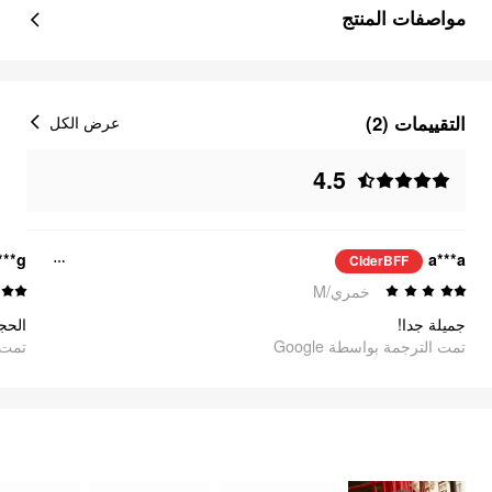
مواصفات المنتج
التقييمات (2)
عرض الكل
4.5
***g
a***a
CiderBFF
خمري/M
جميلة جدا!
الحج
تمت الترجمة بواسطة Google
oogle
شعور رائع
السلع
1255