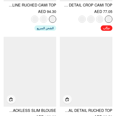
HALTER NECKLINE RUCHED CAMI TOP
METALLIC TEXTURED SWEETHEART HALTER NECK COWL METAL DETAIL CROP CAMI TOP
AED 94.30
AED 77.05
جذّاب
الشحن السريع
STAND COLLAR SHORT SLEEVE TIE FRONT CUT OUT BACKLESS SLIM BLOUSE
COWL NECK METAL DETAIL RUCHED TOP