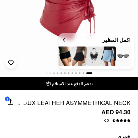
اكمل المظهر
ندعم الدفع عند الاستلام 📦
$
FAUX LEATHER ASYMMETRICAL NECK
...
RUCHED DRAWSTRING CROP TOP
AED 94.30
2
خمري