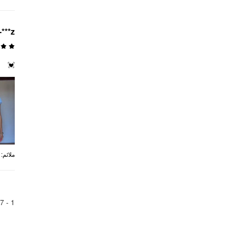
z***-
💓
:
ملائم
7
1 -