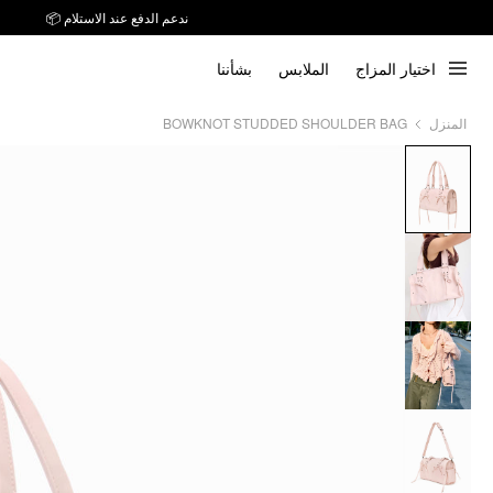
ندعم الدفع عند الاستلام 📦
اختيار المزاج
الملابس
بشأننا
BOWKNOT STUDDED SHOULDER BAG
المنزل