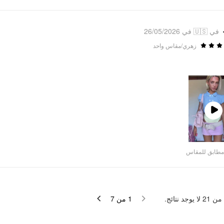
في 🇺🇸 في 26/05/2026
زهري/مقاس واحد
Play
Video
مطابق للمقاس
لا يوجد نتائج.
21
من
7
من
1