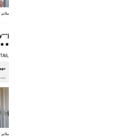
:
ملائم
y***j
TAIL
مهو
ogle
:
ملائم