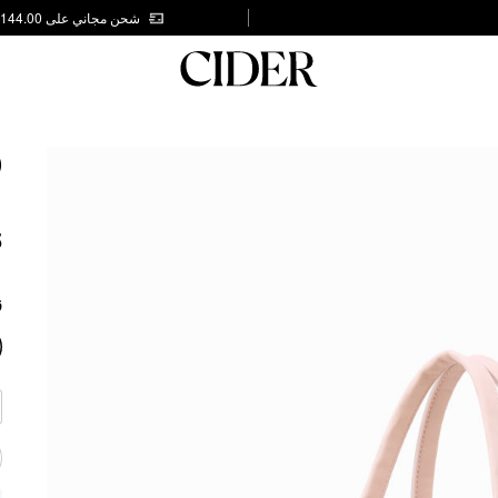
شحن مجاني على AED 144.00
D
G
5
ز