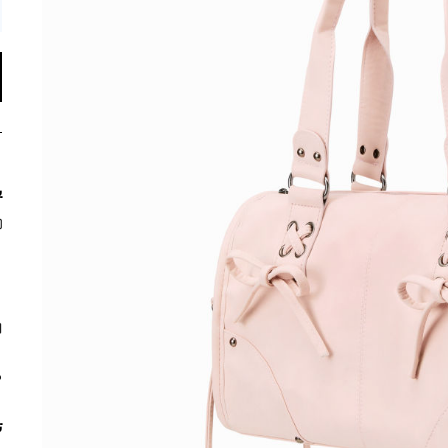
ي
م
ت