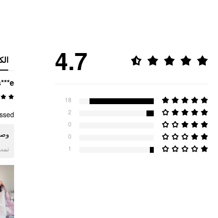
4.7
الك
s***e
18
2
ssed.
0
وصل.
0
ogle
1