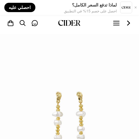
nt
لماذا تدفع السعر الكامل؟
احصلي عليه
احصل على خصم 15% في التطبيق