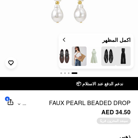
اكمل المظهر
ستلام
توصيل خلال 7 أيام إلى جميع دول الخليج
$
FAUX PEARL BEADED DROP
...
EARRINGS
AED 34.50
سينفد المخزون قريبًا
ذهبي