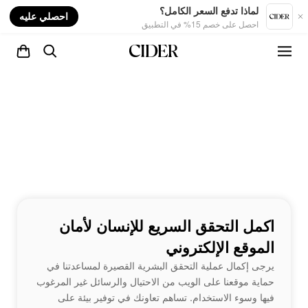
nt
لماذا تدفع السعر الكامل؟
احصلي عليه
احصل على خصم 15% في التطبيق
اكمل التحقق السريع للإنسان لأمان
الموقع الإلكتروني
يرجى إكمال عملية التحقق البشرية القصيرة لمساعدتنا في
حماية موقعنا على الويب من الاحتيال والرسائل غير المرغوب
فيها وسوء الاستخدام. تساهم تعاونك في توفير بيئة على