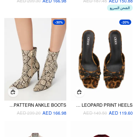
AED 209.30
AED 166.98
AED 187.45
AED 150.88
الشحن السريع
-30%
-20%
POINTED-TOE SNAKE PATTERN ANKLE BOOTS
BOWKNOT LEOPARD PRINT HEELS
AED 239.20
AED 166.98
AED 149.50
AED 119.60