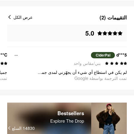
التقييمات (2)
عرض الكل
5.0
***C
d***5
CiderPal
بني/مقاس واحد
لم يكن في استطاع أي شيء أن يجهّزني لمدى جمال هذه المحفظة. خامتها لطيفة وناعمة للغاية، كما أنها تتميز بأناقة فائقة.
جميل
تمت الترجمة بواسطة Google
تمت ا
Bestsellers
Explore The Drop
14830
السلع