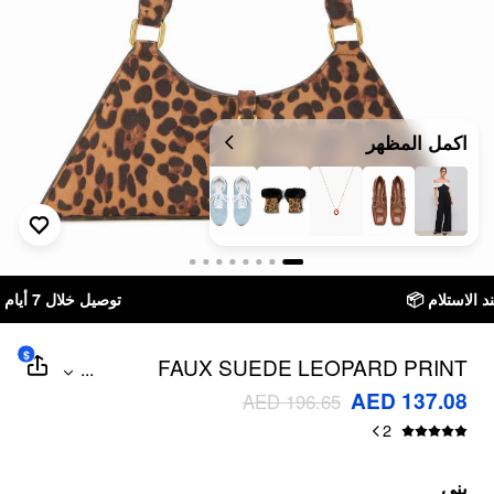
اكمل المظهر
توصيل خلال 7 أيام إلى جميع دول الخليج
$
FAUX SUEDE LEOPARD PRINT
...
SHOULDER BAG
AED 137.08
AED 196.65
2
بني