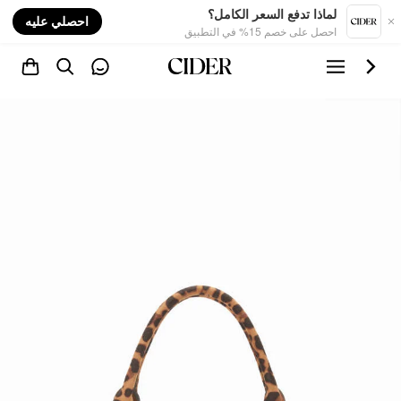
nt
لماذا تدفع السعر الكامل؟
احصلي عليه
احصل على خصم 15% في التطبيق