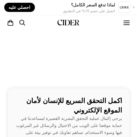
nt
لماذا تدفع السعر الكامل؟
احصلي عليه
احصل على خصم 15% في التطبيق
اكمل التحقق السريع للإنسان لأمان
الموقع الإلكتروني
يرجى إكمال عملية التحقق البشرية القصيرة لمساعدتنا في
حماية موقعنا على الويب من الاحتيال والرسائل غير المرغوب
فيها وسوء الاستخدام. تساهم تعاونك في توفير بيئة على