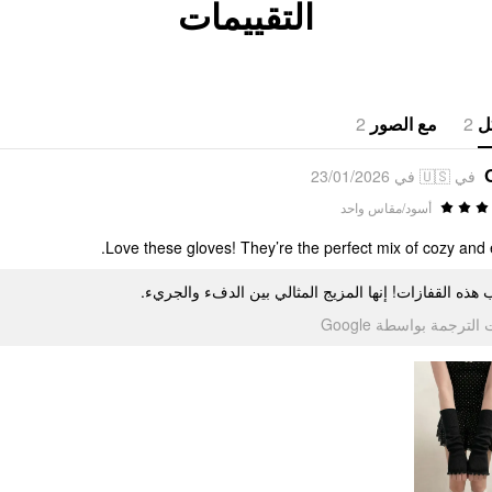
التقييمات
2
مع الصور
2
ل
في 🇺🇸 في 23/01/2026
أسود/مقاس واحد
Love these gloves! They’re the perfect mix of cozy and 
 هذه القفازات! إنها المزيج المثالي بين الدفء والجريء
تمت الترجمة بواسطة Go