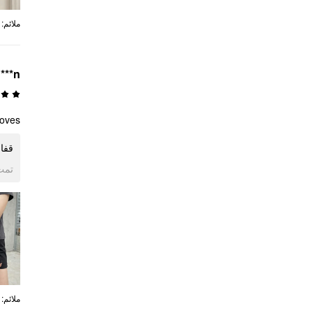
:
ملائم
***n
oves!
قفا!
ogle
:
ملائم