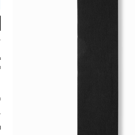
ي
م
ا