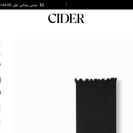
شحن مجاني على AED 144.00
S
S
0
أ