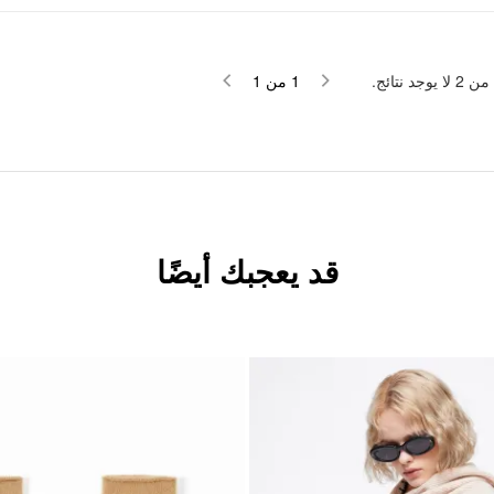
لا يوجد نتائج.
2
من
1
من
1
قد يعجبك أيضًا