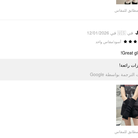
مطابق للمقاس
J
في 🇺🇸 في 12/01/2026
أسود/مقاس واحد
Great gl
زات رائعة
تمت الترجمة بواسطة Go
مطابق للمقاس