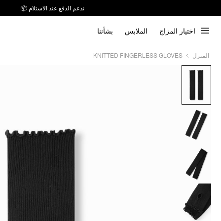
ندعم الدفع عند الاستلام 📦
اختيار المزاج
الملابس
بشأننا
KNITTED FINGERLESS GLOVES
المنزل