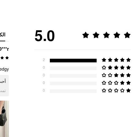
5.0
الك
O***r
2
0
edgy.
0
أحب.
0
ogle
0