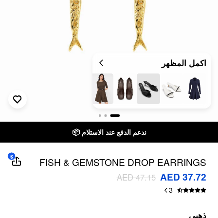
اكمل المظهر
ندعم الدفع عند الاستلام 📦
$
FISH & GEMSTONE DROP EARRINGS
AED 37.72
AED 47.15
3
ذهبي