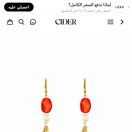
nt
لماذا تدفع السعر الكامل؟
احصلي عليه
احصل على خصم 15% في التطبيق