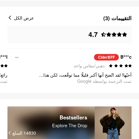
التقييمات (3)
عرض الكل
4.7
***I
B***c
CiderBFF
ذهبي/مقاس واحد
أحبّها! لقد اتّضح أنها أكبر قليلًا مما توقّعت، لكن هذا فقط جعلني أحبّها أكثر 😊
رائع!
تمت الترجمة بواسطة Google
تمت ا
Bestsellers
Explore The Drop
14830
السلع