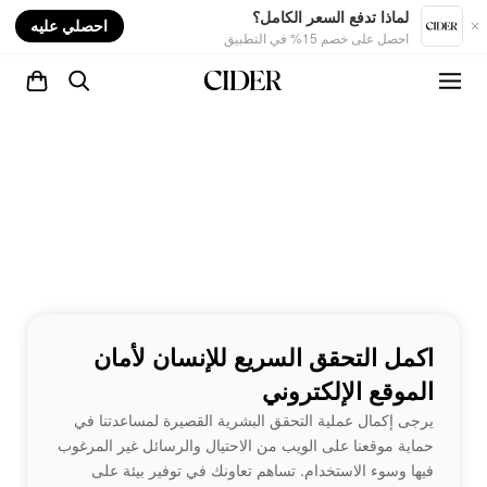
nt
لماذا تدفع السعر الكامل؟
احصلي عليه
احصل على خصم 15% في التطبيق
اكمل التحقق السريع للإنسان لأمان
الموقع الإلكتروني
يرجى إكمال عملية التحقق البشرية القصيرة لمساعدتنا في
حماية موقعنا على الويب من الاحتيال والرسائل غير المرغوب
فيها وسوء الاستخدام. تساهم تعاونك في توفير بيئة على