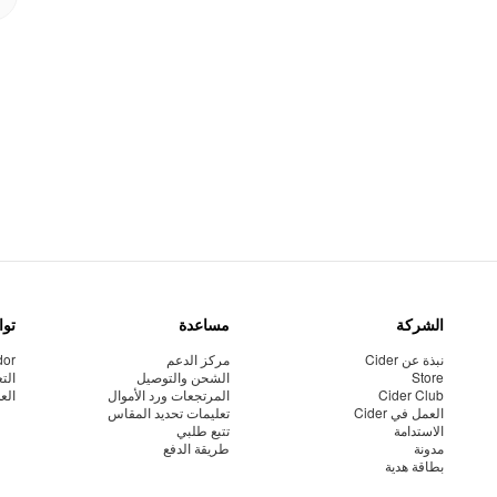
الشركة
مساعدة
توا
نبذة عن Cider
مركز الدعم
dor
Store
الشحن والتوصيل
الت
Cider Club
المرتجعات ورد الأموال
الع
العمل في Cider
تعليمات تحديد المقاس
الاستدامة
تتبع طلبي
مدونة
طريقة الدفع
بطاقة هدية