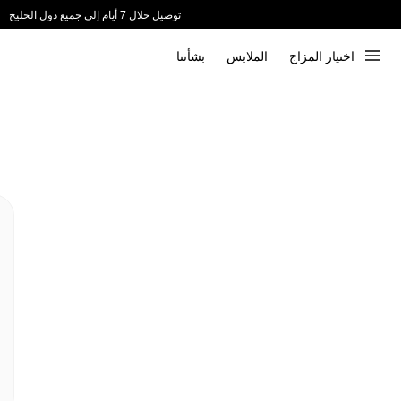
توصيل خلال 7 أيام إلى جميع دول الخليج
ندعم الدفع عند الاستلام 📦
اختيار المزاج
الملابس
بشأننا