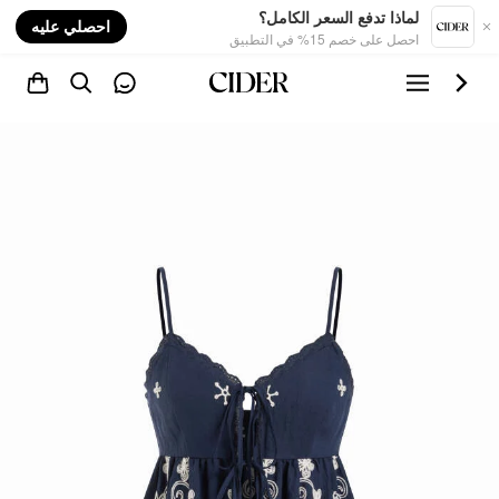
nt
لماذا تدفع السعر الكامل؟
احصلي عليه
احصل على خصم 15% في التطبيق