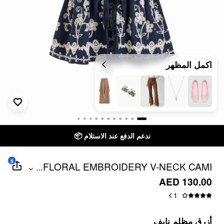
اكمل المظهر
ندعم الدفع عند الاستلام 📦
$
FLORAL EMBROIDERY V-NECK CAMI
...
TOP WITH LACE TRIM
AED 130.00
1
أزرق مظلم نايف