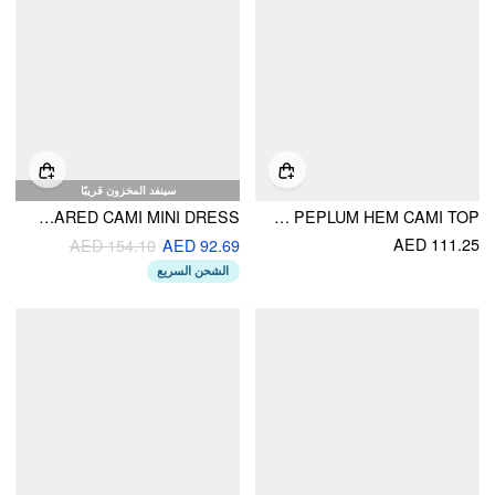
سينفد المخزون قريبًا
JERSEY V-NECK FLORAL EMBROIDERY FLARED CAMI MINI DRESS
LACE FLORAL SWEETHEART NECK CONTRAST PEPLUM HEM CAMI TOP
AED 111.25
AED 154.10
AED 92.69
الشحن السريع