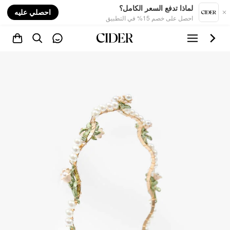
nt
لماذا تدفع السعر الكامل؟
احصلي عليه
احصل على خصم 15% في التطبيق