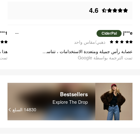
4.6
***1
j***e
CiderPal
ذهبي/مقاس واحد
عصابة رأس جميلة ومتعددة الاستخدامات ، تتناسب مع أي شيء وتضيف اللمسة النهائية المثالية. يمكن ارتداؤها أيضًا مثل التاج ، حيث أن كلبي يقوم بعرض الأزياء في الصورة :)
تمت الترجمة بواسطة Google
تمت ا
Bestsellers
Explore The Drop
14830
السلع