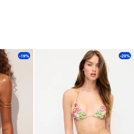
-19%
-20%