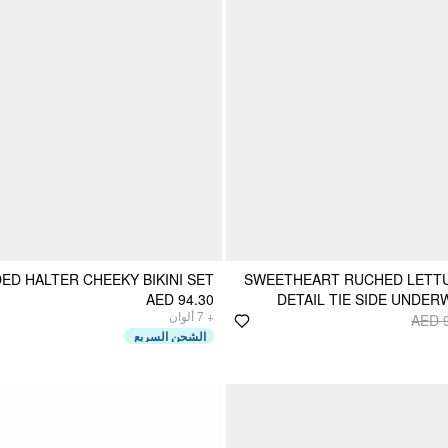
ED HALTER CHEEKY BIKINI SET
SWEETHEART RUCHED LETTU
AED 94.30
DETAIL TIE SIDE UNDERW
ألوان
7
+
AED 
الشحن السريع