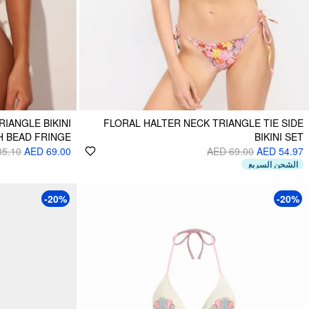
RIANGLE BIKINI
FLORAL HALTER NECK TRIANGLE TIE SIDE
H BEAD FRINGE
BIKINI SET
85.10
AED 69.00
AED 69.00
AED 54.97
الشحن السريع
-20%
-20%