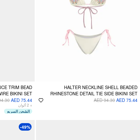
CE TRIM BEAD
HALTER NECKLINE SHELL BEADED
IRE BIKINI SET
RHINESTONE DETAIL TIE SIDE BIKINI SET
94.30
AED 75.44
AED 94.30
AED 75.44
ألوان
2
+
الشحن السريع
-49%