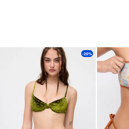
المناسبة: شاطئ, الإجازة, العطلة
نوع النمط: زهري
تفاصيل النقشة: أزهار
تفاصيل الملابس: رباط من الخلف, معقود
-20%