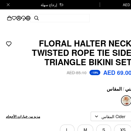
إرجاع سهلة
FLORAL HALTER NEC
TWISTED ROPE TIE SID
TRIANGLE BIKINI SE
AED 69.0
AED 85.10
-19%
المقاس
/
ني
Cider المقاس
مزيد من خيارات الأحجام
L
M
S
XS