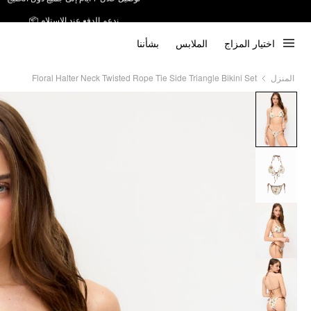
ندعم الدفع عند الاستلام 📦
اختيار المزاج
الملابس
بشأننا
Floral Halter Neck Twisted Rope Tie Side Triangle Bikini Set
المنزل