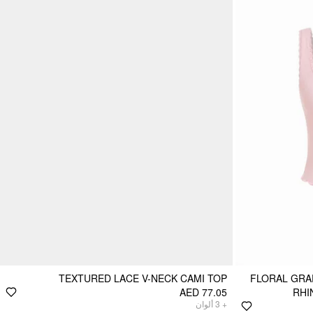
TEXTURED LACE V-NECK CAMI TOP
FLORAL GRA
AED 77.05
RHI
ألوان
3
+