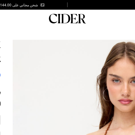
شحن مجاني على AED 144.00
K
E
T
0
ب