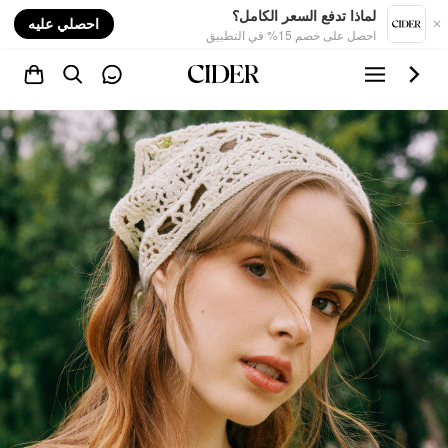
nt
لماذا تدفع السعر الكامل؟
احصلي عليه
احصل على خصم 15% في التطبيق