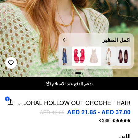
اكمل المظهر
ندعم الدفع عند الاستلام 📦
$
FLORAL HOLLOW OUT CROCHET HAIR
...
BAND
AED 21.85 - AED 37.00
AED 42.55
388
اللون