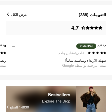
التقييمات (388)
عرض الكل
4.7
***3
7***5
CiderPal
عاجي/مقاس واحد
سهلة الارتداء ومناسبة تماماً!
تمت الترجمة بواسطة Google
تمت ا
Bestsellers
Explore The Drop
14830
السلع