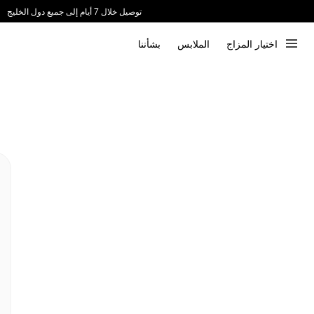
توصيل خلال 7 أيام إلى جميع دول الخليج
ندعم الدفع عند الاستلام 📦
اختيار المزاج
الملابس
بشأننا