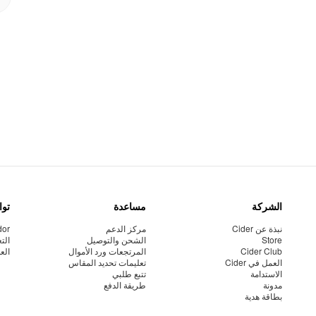
الشركة
مساعدة
توا
نبذة عن Cider
مركز الدعم
dor
Store
الشحن والتوصيل
الت
Cider Club
المرتجعات ورد الأموال
الع
العمل في Cider
تعليمات تحديد المقاس
الاستدامة
تتبع طلبي
مدونة
طريقة الدفع
بطاقة هدية