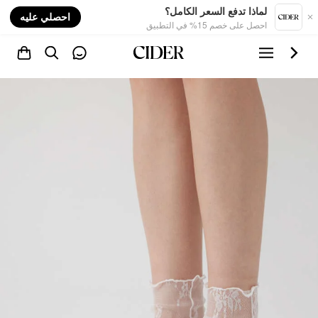
nt
لماذا تدفع السعر الكامل؟
احصلي عليه
احصل على خصم 15% في التطبيق