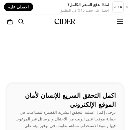
nt
لماذا تدفع السعر الكامل؟
احصلي عليه
احصل على خصم 15% في التطبيق
اكمل التحقق السريع للإنسان لأمان
الموقع الإلكتروني
يرجى إكمال عملية التحقق البشرية القصيرة لمساعدتنا في
حماية موقعنا على الويب من الاحتيال والرسائل غير المرغوب
فيها وسوء الاستخدام. تساهم تعاونك في توفير بيئة على