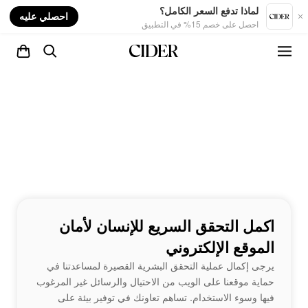
nt
لماذا تدفع السعر الكامل؟
احصلي عليه
احصل على خصم 15% في التطبيق
اكمل التحقق السريع للإنسان لأمان
الموقع الإلكتروني
يرجى إكمال عملية التحقق البشرية القصيرة لمساعدتنا في
حماية موقعنا على الويب من الاحتيال والرسائل غير المرغوب
فيها وسوء الاستخدام. تساهم تعاونك في توفير بيئة على