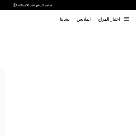
ندعم الدفع عند الاستلام 📦
اختيار المزاج
الملابس
بشأننا