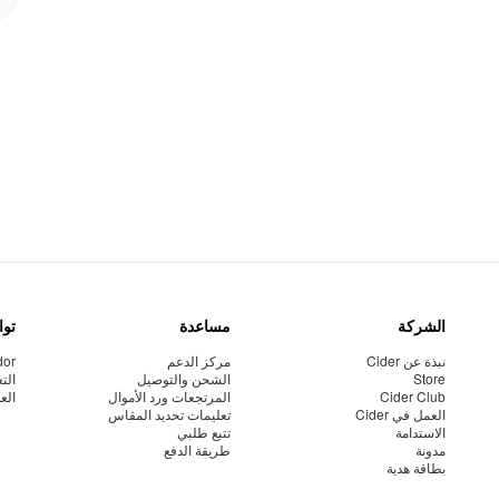
الشركة
مساعدة
توا
نبذة عن Cider
مركز الدعم
dor
Store
الشحن والتوصيل
الت
Cider Club
المرتجعات ورد الأموال
الع
العمل في Cider
تعليمات تحديد المقاس
الاستدامة
تتبع طلبي
مدونة
طريقة الدفع
بطاقة هدية