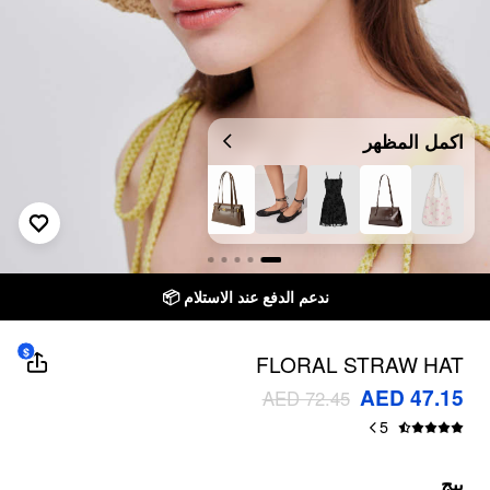
اكمل المظهر
ندعم الدفع عند الاستلام 📦
$
FLORAL STRAW HAT
AED 47.15
AED 72.45
5
بيج