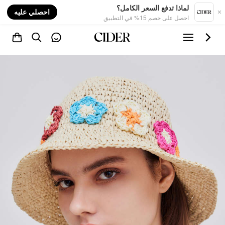
nt
لماذا تدفع السعر الكامل؟
احصلي عليه
احصل على خصم 15% في التطبيق