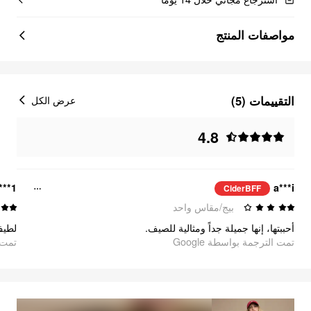
مواصفات المنتج
التقييمات (5)
عرض الكل
4.8
1***7
a***i
CiderBFF
بيج/مقاس واحد
أحببتها، إنها جميلة جداً ومثالية للصيف.
لطيف
تمت الترجمة بواسطة Google
تمت ا