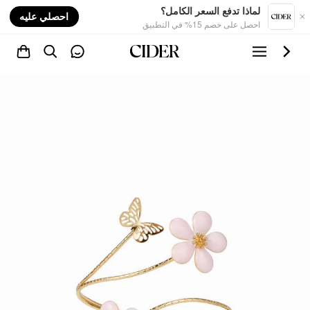
nt
لماذا تدفع السعر الكامل؟
احصلي عليه
احصل على خصم 15% في التطبيق