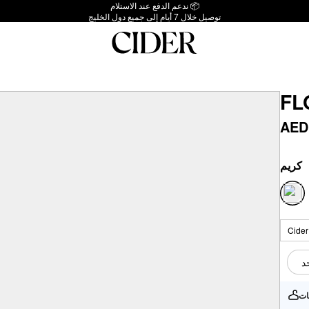
ندعم الدفع عند الاستلام 📦
توصيل خلال 7 أيام إلى جميع دول الخليج
FL
AED
كريم
د
ات