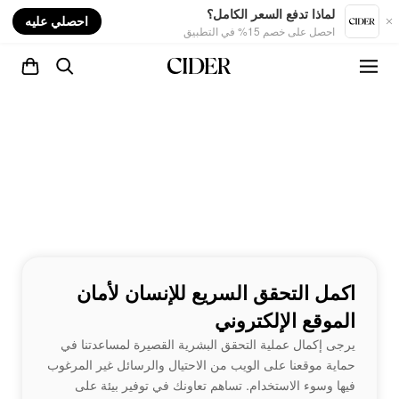
nt
لماذا تدفع السعر الكامل؟
احصلي عليه
احصل على خصم 15% في التطبيق
اكمل التحقق السريع للإنسان لأمان
الموقع الإلكتروني
يرجى إكمال عملية التحقق البشرية القصيرة لمساعدتنا في
حماية موقعنا على الويب من الاحتيال والرسائل غير المرغوب
فيها وسوء الاستخدام. تساهم تعاونك في توفير بيئة على