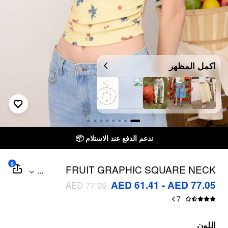
اكمل المظهر
ندعم الدفع عند الاستلام 📦
توصيل خلال 7 أيام 
$
FRUIT GRAPHIC SQUARE NECK
...
RUCHED TANK TOP
AED 61.41 - AED 77.05
AED 77.05
7
اللون