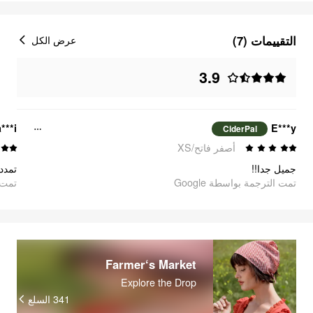
التقييمات (7)
عرض الكل
3.9
***i
E***y
CiderPal
أصفر فاتح/XS
جميل جدا!!
تمد!
تمت الترجمة بواسطة Google
oogle
Farmer‘s Market
Explore the Drop
السلع
341