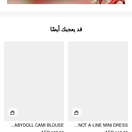
قد يعجبك أيضًا
FRUIT GRAPHIC SWEETHEART NECK KNOTTED RUCHED BABYDOLL CAMI BLOUSE
FRUIT GINGHAM V-NECK BOWKNOT A-LINE MINI DRESS