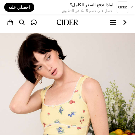
nt
لماذا تدفع السعر الكامل؟
احصلي عليه
احصل على خصم 15% في التطبيق