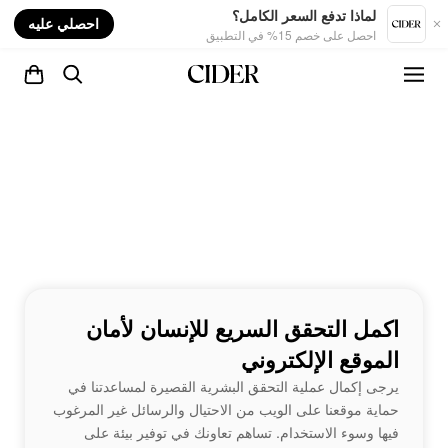
nt
لماذا تدفع السعر الكامل؟
احصلي عليه
احصل على خصم 15% في التطبيق
اكمل التحقق السريع للإنسان لأمان
الموقع الإلكتروني
يرجى إكمال عملية التحقق البشرية القصيرة لمساعدتنا في
حماية موقعنا على الويب من الاحتيال والرسائل غير المرغوب
فيها وسوء الاستخدام. تساهم تعاونك في توفير بيئة على