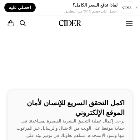
nt
لماذا تدفع السعر الكامل؟
احصلي عليه
احصل على خصم 15% في التطبيق
اكمل التحقق السريع للإنسان لأمان
الموقع الإلكتروني
يرجى إكمال عملية التحقق البشرية القصيرة لمساعدتنا في
حماية موقعنا على الويب من الاحتيال والرسائل غير المرغوب
فيها وسوء الاستخدام. تساهم تعاونك في توفير بيئة على