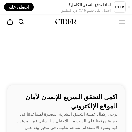
nt
لماذا تدفع السعر الكامل؟
احصلي عليه
احصل على خصم 15% في التطبيق
اكمل التحقق السريع للإنسان لأمان
الموقع الإلكتروني
يرجى إكمال عملية التحقق البشرية القصيرة لمساعدتنا في
حماية موقعنا على الويب من الاحتيال والرسائل غير المرغوب
فيها وسوء الاستخدام. تساهم تعاونك في توفير بيئة على