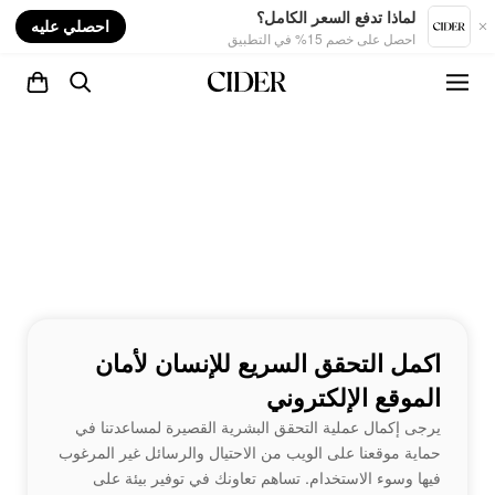
nt
لماذا تدفع السعر الكامل؟
احصلي عليه
احصل على خصم 15% في التطبيق
اكمل التحقق السريع للإنسان لأمان
الموقع الإلكتروني
يرجى إكمال عملية التحقق البشرية القصيرة لمساعدتنا في
حماية موقعنا على الويب من الاحتيال والرسائل غير المرغوب
فيها وسوء الاستخدام. تساهم تعاونك في توفير بيئة على