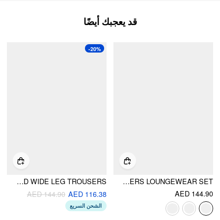
قد يعجبك أيضًا
-20%
SQUARE NECK STRIPED KNOTTED CROP CAMI TOP WITH HIGH RISE STRIPED WIDE LEG TROUSERS
COTTON-BLEND STRIPE DRAWSTRING RUFFLE HEM TANK TOP & LOW RISE DRAWSTRING TROUSERS LOUNGEWEAR SET
AED 144.90
AED 144.90
AED 116.38
الشحن السريع