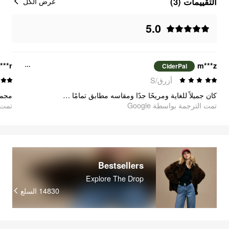
التقييمات (3)
عرض الكل
5.0
i***r
m***z
CiderPal
أزرق/S
كان جميلاً للغاية ومريحًا جدًا ومقاسه مطابق تمامًا للحجم
مجمو
تمت الترجمة بواسطة Google
oogle
Bestsellers
Explore The Drop
السلع
14830