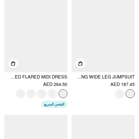
COTTON-BLEND FLORAL SWEETHEART NECK RUCHED FLARED MIDI DRESS
COTTON-BLEND V-NECK STRIPES DRAWSTRING WIDE LEG JUMPSUIT
AED 264.50
AED 187.45
الشحن السريع