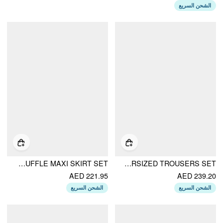
الشحن السريع
COTTON-BLEND HALTER NECKLINE STRIPE TIE FRONT SHIRRED TOP & MID RISE ELASTIC WAIST RUFFLE MAXI SKIRT SET
LINEN-BLEND ASYMMETRICAL CAMI TOP & MID RISE WIDE LEG OVERSIZED TROUSERS SET
AED 221.95
AED 239.20
الشحن السريع
الشحن السريع