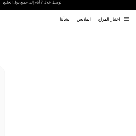
ندعم الدفع عند الاستلام 📦
اختيار المزاج
الملابس
بشأننا