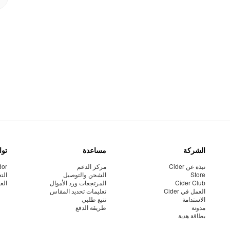
الشركة
مساعدة
توا
نبذة عن Cider
مركز الدعم
dor
Store
الشحن والتوصيل
الت
Cider Club
المرتجعات ورد الأموال
الع
العمل في Cider
تعليمات تحديد المقاس
الاستدامة
تتبع طلبي
مدونة
طريقة الدفع
بطاقة هدية