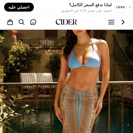
nt
لماذا تدفع السعر الكامل؟
احصلي عليه
احصل على خصم 15% في التطبيق