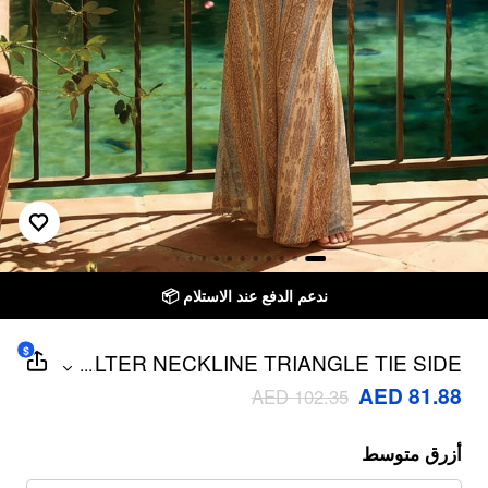
ندعم الدفع عند الاستلام 📦
$
HALTER NECKLINE TRIANGLE TIE SIDE
...
BIKINI SET WITH AZTEC RUCHED
AED 81.88
AED 102.35
BEACH SKIRT
أزرق متوسط