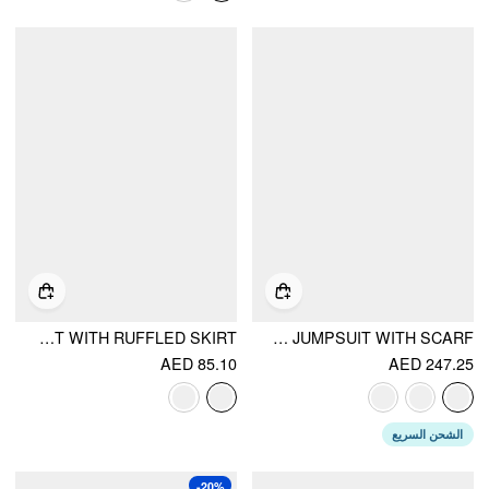
HALTER NECKLINE LEOPARD & FLORAL GRAPHIC KNOTTED BIKINI SET WITH RUFFLED SKIRT
CHIFFON MID RISE BANDEAU ASYMMETRICAL LACE UP WIDE LEG JUMPSUIT WITH SCARF
AED 85.10
AED 247.25
الشحن السريع
-20%