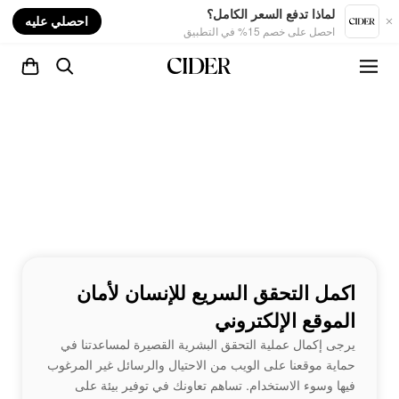
nt
لماذا تدفع السعر الكامل؟
احصلي عليه
احصل على خصم 15% في التطبيق
اكمل التحقق السريع للإنسان لأمان
الموقع الإلكتروني
يرجى إكمال عملية التحقق البشرية القصيرة لمساعدتنا في
حماية موقعنا على الويب من الاحتيال والرسائل غير المرغوب
فيها وسوء الاستخدام. تساهم تعاونك في توفير بيئة على