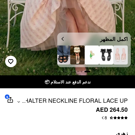
اكمل المظهر
 الدفع عند الاستلام 📦
توصيل خلال 7 أيام إلى جميع دو
$
HALTER NECKLINE FLORAL LACE UP
...
BACKLESS MAXI DRESS
AED 264.50
8
زهري