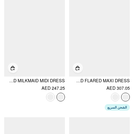
COTTON-BLEND SCULPTURAL HALTER NECK DITSY FLORAL SHIRRED MILKMAID MIDI DRESS
SCULPTURAL HALTER V-NECK DRAPED FLARED MAXI DRESS
AED 247.25
AED 307.05
الشحن السريع