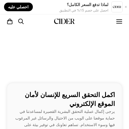
nt
لماذا تدفع السعر الكامل؟
احصلي عليه
احصل على خصم 15% في التطبيق
اكمل التحقق السريع للإنسان لأمان
الموقع الإلكتروني
يرجى إكمال عملية التحقق البشرية القصيرة لمساعدتنا في
حماية موقعنا على الويب من الاحتيال والرسائل غير المرغوب
فيها وسوء الاستخدام. تساهم تعاونك في توفير بيئة على