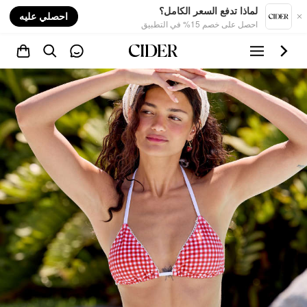
nt
لماذا تدفع السعر الكامل؟
احصلي عليه
احصل على خصم 15% في التطبيق