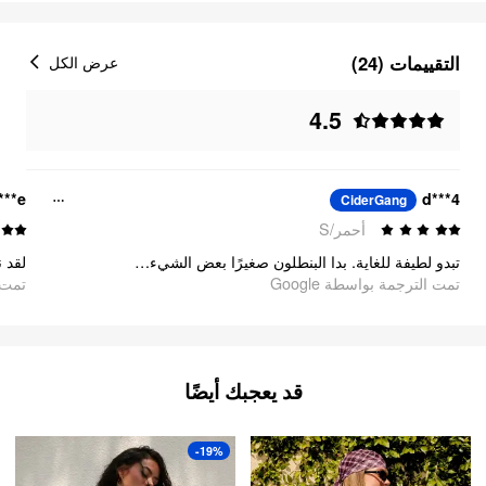
التقييمات (24)
عرض الكل
4.5
***e
d***4
CiderGang
أحمر/S
تبدو لطيفة للغاية. بدا البنطلون صغيرًا بعض الشيء في البداية ولكنه يناسب تمامًا.
لقد!
تمت الترجمة بواسطة Google
oogle
قد يعجبك أيضًا
-19%