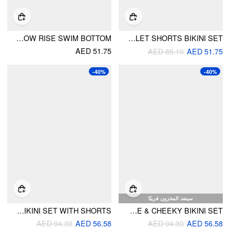
POLKA DOT LOW RISE SWIM BOTTOM
V-NECK POLKA DOT TWIST BRACELET SHORTS BIKINI SET
AED 51.75
AED 85.10
AED 51.75
-40%
-40%
سينفد المخزون قريبًا
HALTER NECKLINE RIVET KNOTTED 3 PIECE BIKINI SET WITH SHORTS
SWEETHEART NECKLINE GINGHAM CONTRASTING LACE UNDERWIRE & CHEEKY BIKINI SET
AED 94.30
AED 56.58
AED 94.30
AED 56.58