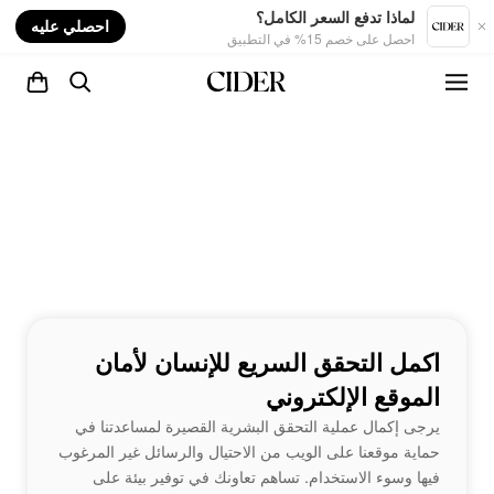
nt
لماذا تدفع السعر الكامل؟
احصلي عليه
احصل على خصم 15% في التطبيق
اكمل التحقق السريع للإنسان لأمان
الموقع الإلكتروني
يرجى إكمال عملية التحقق البشرية القصيرة لمساعدتنا في
حماية موقعنا على الويب من الاحتيال والرسائل غير المرغوب
فيها وسوء الاستخدام. تساهم تعاونك في توفير بيئة على