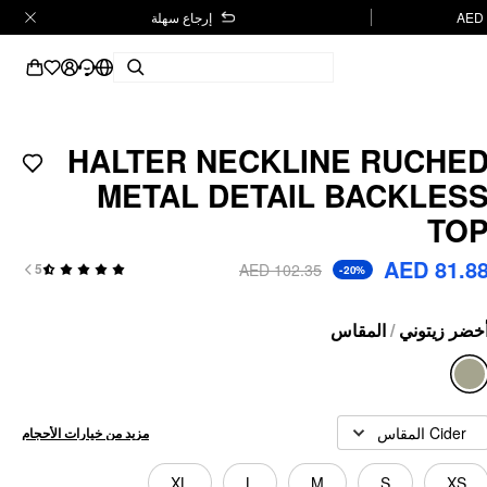
إرجاع سهلة
HALTER NECKLINE RUCHE
METAL DETAIL BACKLES
TO
AED 81.8
AED 102.35
5
-20%
المقاس
/
خضر زيتوني
Cider المقاس
مزيد من خيارات الأحجام
XL
L
M
S
XS