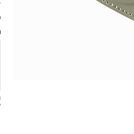
م
ت
ا
0