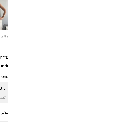
:
ملائم
l***0
mend.
يا .
ogle
:
ملائم