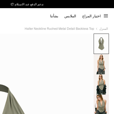
توصيل خلال 7 أيام إلى جميع دول الخليج
ندعم الدفع عند الاستلام 📦
اختيار المزاج
الملابس
بشأننا
Halter Neckline Ruched Metal Detail Backless Top
المنزل