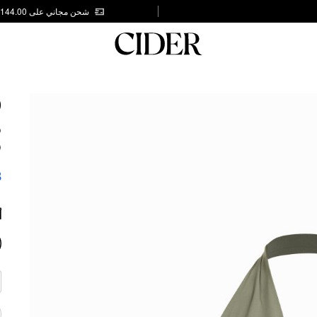
شحن مجاني على AED 144.00
D
S
P
8
أ