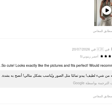
Play
Video
مطابق للمقاس
في 🇰🇷 في 20/07/2026
أخضر زيتوني/S
So cute! Looks exactly like the pictures and fits perfect! Would recom
له من شيء لطيف! يبدو تمامًا مثل الصور ويُناسب بشكل مثالي! أنصح به بشدة
تمت الترجمة بواسطة Go
مطابق للمقاس