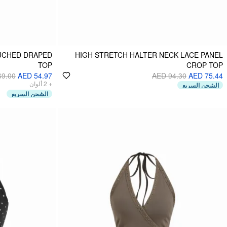
RUCHED DRAPED
HIGH STRETCH HALTER NECK LACE PANEL
TOP
CROP TOP
69.00
AED 54.97
AED 94.30
AED 75.44
ألوان
2
+
الشحن السريع
الشحن السريع