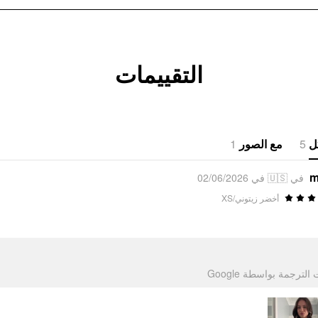
التقييمات
1
مع الصور
5
ل
m
في 🇺🇸 في 02/06/2026
أخضر زيتوني/XS
تمت الترجمة بواسطة Go