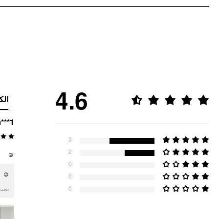
4.6
الك
***1
3
2
☺️
0
☺️
0
ogle
0