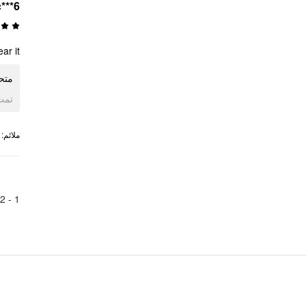
c***6
ar it
متحم
ogle
:
ملائم
2
1 -