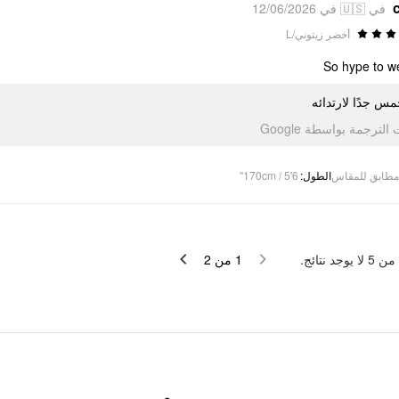
في 🇺🇸 في 12/06/2026
أخضر زيتوني/L
So hype to we
س جدًا لارتدائه
تمت الترجمة بواسطة Go
170cm / 5'6"
:
الطول
مطابق للمقاس
لا يوجد نتائج.
5
من
2
من
1