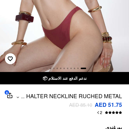
لدفع عند الاستلام
توصيل خلال 7 أيام إلى جميع دول الخليج
$
HALTER NECKLINE RUCHED METAL
...
DETAIL BIKINI SET
AED 51.75
AED 85.10
2
بورغندي