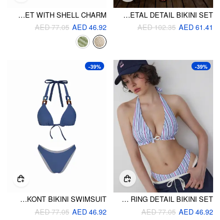
TEXTURED V-NECK TRIANGLE BIKINI SET WITH SHELL CHARM
HALTER NECKLINE TIE SIDE METAL DETAIL BIKINI SET
AED 77.05
AED 46.92
AED 102.35
AED 61.41
-39%
-39%
SQUARE BUCKLE LINKED HALTER NECKLINE BOWKONT BIKINI SWIMSUIT
HIGH STRETCH STRIPED HALTER NECK RUCHED RING DETAIL BIKINI SET
AED 77.05
AED 46.92
AED 77.05
AED 46.92