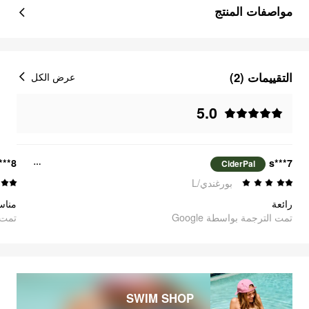
مواصفات المنتج
التقييمات (2)
عرض الكل
5.0
***8
s***7
CiderPal
بورغندي/L
رائعة
تمت الترجمة بواسطة Google
oogle
SWIM SHOP