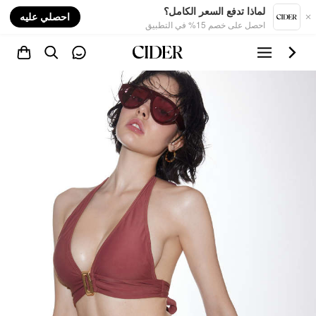
nt
لماذا تدفع السعر الكامل؟
احصلي عليه
احصل على خصم 15% في التطبيق