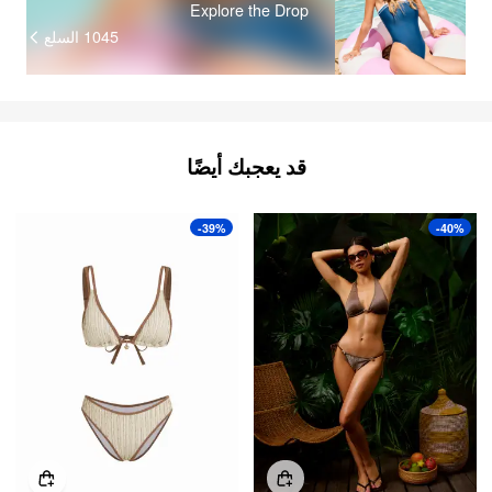
Explore the Drop
السلع
1045
قد يعجبك أيضًا
-39%
-40%