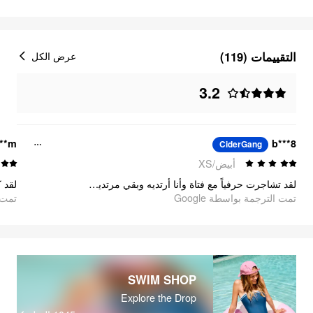
التقييمات (119)
عرض الكل
3.2
**m
b***8
CiderGang
أبيض/XS
لقد تشاجرت حرفياً مع فتاة وأنا أرتديه وبقي مرتديه تماماً وقد ارتديته في الحفلات ولم يسبب لي أي مشاكل
تمت الترجمة بواسطة Google
تمت ا
SWIM SHOP
Explore the Drop