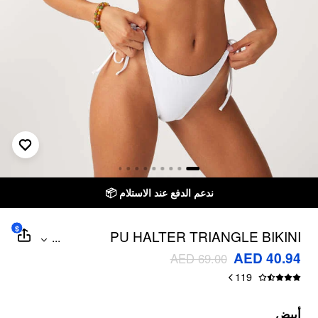
ندعم الدفع عند الاستلام 📦
$
PU HALTER TRIANGLE BIKINI
...
SWIMSUIT
AED 40.94
AED 69.00
119
أبيض