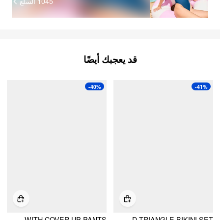
1045
السلع
قد يعجبك أيضًا
-40%
-41%
HALTER NECKLINE METAL DETAIL TIE SIDE BIKINI SET WITH COVER UP PANTS
STARFISH CHAIN DETAIL KNOTTED TRIANGLE BIKINI SET