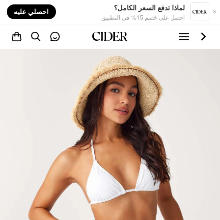
nt
لماذا تدفع السعر الكامل؟
احصلي عليه
احصل على خصم 15% في التطبيق