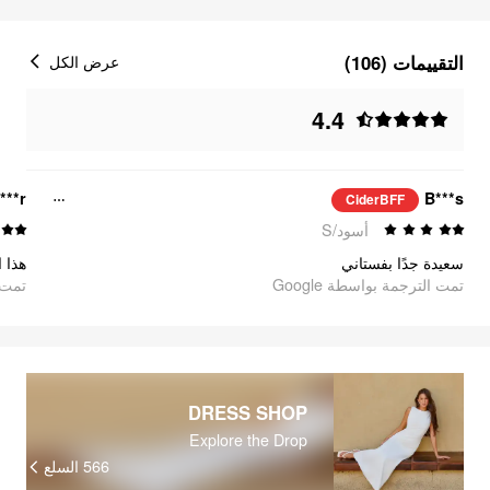
التقييمات (106)
عرض الكل
4.4
***r
B***s
CiderBFF
أسود/S
سعيدة جدًا بفستاني
تمت الترجمة بواسطة Google
تمت ا
DRESS SHOP
Explore the Drop
566
السلع