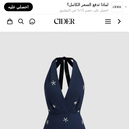
nt
لماذا تدفع السعر الكامل؟
احصلي عليه
احصل على خصم 15% في التطبيق