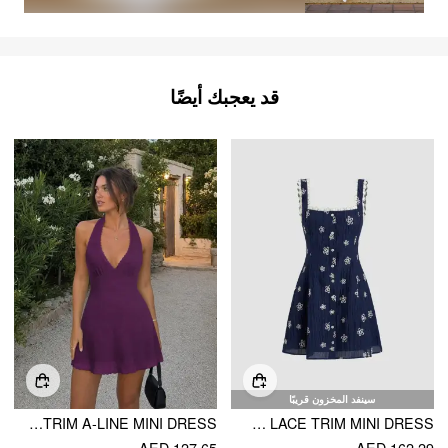
قد يعجبك أيضًا
سينفد المخزون قريبًا
TEXTURED HALTER NECK LACE TRIM A-LINE MINI DRESS
SQUARE NECK FLORAL LACE TRIM MINI DRESS
AED 127.65
AED 162.29