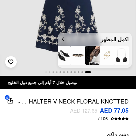
اكمل المظهر
توصيل خلال 7 أيام إلى جميع دول الخليج
$
HALTER V-NECK FLORAL KNOTTED
...
EMBROIDERY MINI DRESS
AED 77.05
AED 127.65
106
دينيم داكن