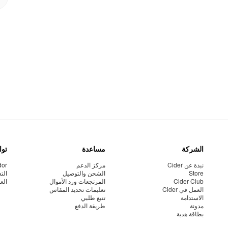
الشركة
مساعدة
توا
نبذة عن Cider
مركز الدعم
dor
Store
الشحن والتوصيل
الت
Cider Club
المرتجعات ورد الأموال
الع
العمل في Cider
تعليمات تحديد المقاس
الاستدامة
تتبع طلبي
مدونة
طريقة الدفع
بطاقة هدية