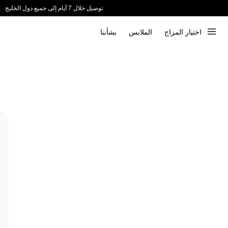
توصيل خلال 7 أيام إلى جميع دول الخليج
ندعم الدفع عند الاستلام 📦
اختيار المزاج
الملابس
بشأننا